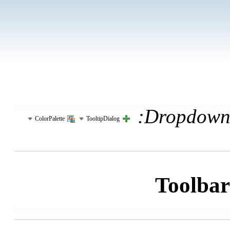
Dropdowns
ColorPalette
TooltipDialog
Toolbar