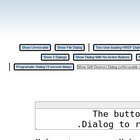
|
Show Unmovable
Show File Dialog
Test slow loading HREF Dial
Show 2 Dialogs
Show Dialog With No Action Buttons
|
Show Self-Destruct Dialog (unfocusable d
Programatic Dialog (3 second delay)