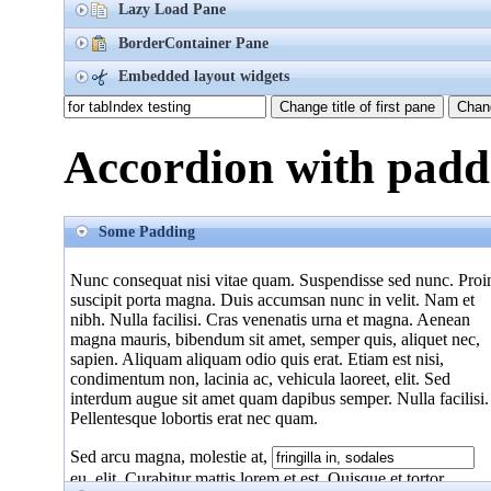
Lazy Load Pane
Sed arcu magna, molestie at,
BorderContainer Pane
fringilla in, sodales eu, elit. Curabitur mattis lorem et est.
Quisque et tortor. Integer bibendum vulputate odio. Nam nec
Embedded layout widgets
ipsum. Vestibulum mollis eros feugiat augue. Integer
Change title of first pane
Chang
fermentum odio lobortis odio. Nullam mollis nisl non metus.
Maecenas nec nunc eget pede ultrices blandit. Ut non purus
ut elit convallis eleifend. Fusce tincidunt, justo quis tempus
Accordion with padd
euismod, magna nulla viverra libero, sit amet lacinia odio
diam id risus. Ut varius viverra turpis. Morbi urna elit,
imperdiet eu, porta ac, pharetra sed, nisi. Etiam ante libero,
ultrices ac, faucibus ac, cursus sodales, nisl. Praesent nisl se
Some Padding
fermentum eu, consequat quis, varius interdum, nulla. Donec
neque tortor, sollicitudin sed, consequat nec, facilisis sit amet
Nunc consequat nisi vitae quam. Suspendisse sed nunc. Proi
orci. Aenean ut eros sit amet ante pharetra interdum.
suscipit porta magna. Duis accumsan nunc in velit. Nam et
nibh. Nulla facilisi. Cras venenatis urna et magna. Aenean
magna mauris, bibendum sit amet, semper quis, aliquet nec,
sapien. Aliquam aliquam odio quis erat. Etiam est nisi,
condimentum non, lacinia ac, vehicula laoreet, elit. Sed
interdum augue sit amet quam dapibus semper. Nulla facilisi.
Pellentesque lobortis erat nec quam.
Sed arcu magna, molestie at,
eu, elit. Curabitur mattis lorem et est. Quisque et tortor.