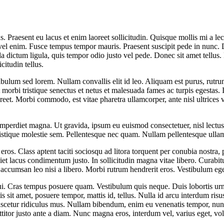
. Praesent eu lacus et enim laoreet sollicitudin. Quisque mollis mi a le
ue vel enim. Fusce tempus tempor mauris. Praesent suscipit pede in nunc
 dictum ligula, quis tempor odio justo vel pede. Donec sit amet tellus.
citudin tellus.
estibulum sed lorem. Nullam convallis elit id leo. Aliquam est purus, rut
t morbi tristique senectus et netus et malesuada fames ac turpis egestas.
reet. Morbi commodo, est vitae pharetra ullamcorper, ante nisl ultrices v
perdiet magna. Ut gravida, ipsum eu euismod consectetuer, nisl lectus p
 tristique molestie sem. Pellentesque nec quam. Nullam pellentesque ull
d eros. Class aptent taciti sociosqu ad litora torquent per conubia nostr
lacus condimentum justo. In sollicitudin magna vitae libero. Curabitur
id accumsan leo nisi a libero. Morbi rutrum hendrerit eros. Vestibulum e
i. Cras tempus posuere quam. Vestibulum quis neque. Duis lobortis urna 
ortis sit amet, posuere tempor, mattis id, tellus. Nulla id arcu interdu
scetur ridiculus mus. Nullam bibendum, enim eu venenatis tempor, nunc el
rttitor justo ante a diam. Nunc magna eros, interdum vel, varius eget, v