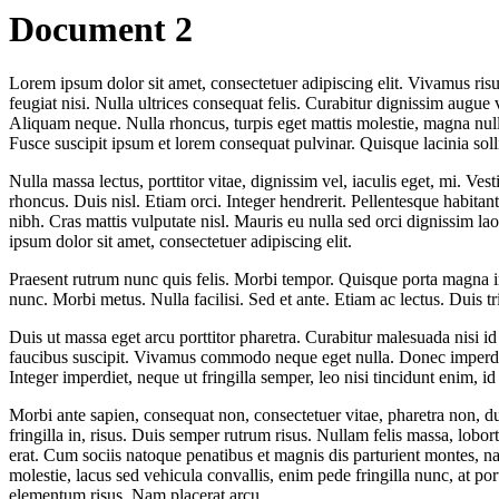
Document 2
Lorem ipsum dolor sit amet, consectetuer adipiscing elit. Vivamus risus
feugiat nisi. Nulla ultrices consequat felis. Curabitur dignissim aug
Aliquam neque. Nulla rhoncus, turpis eget mattis molestie, magna nulla
Fusce suscipit ipsum et lorem consequat pulvinar. Quisque lacinia solli
Nulla massa lectus, porttitor vitae, dignissim vel, iaculis eget, mi. V
rhoncus. Duis nisl. Etiam orci. Integer hendrerit. Pellentesque habitan
nibh. Cras mattis vulputate nisl. Mauris eu nulla sed orci dignissim lao
ipsum dolor sit amet, consectetuer adipiscing elit.
Praesent rutrum nunc quis felis. Morbi tempor. Quisque porta magna im
nunc. Morbi metus. Nulla facilisi. Sed et ante. Etiam ac lectus. Duis
Duis ut massa eget arcu porttitor pharetra. Curabitur malesuada nisi i
faucibus suscipit. Vivamus commodo neque eget nulla. Donec imperdiet 
Integer imperdiet, neque ut fringilla semper, leo nisi tincidunt enim, 
Morbi ante sapien, consequat non, consectetuer vitae, pharetra non, du
fringilla in, risus. Duis semper rutrum risus. Nullam felis massa, lob
erat. Cum sociis natoque penatibus et magnis dis parturient montes, na
molestie, lacus sed vehicula convallis, enim pede fringilla nunc, at po
elementum risus. Nam placerat arcu.