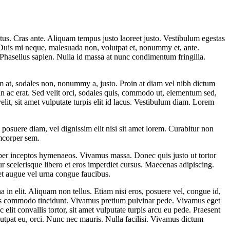
ctus. Cras ante. Aliquam tempus justo laoreet justo. Vestibulum egestas
. Duis mi neque, malesuada non, volutpat et, nonummy et, ante.
 Phasellus sapien. Nulla id massa at nunc condimentum fringilla.
rum at, sodales non, nonummy a, justo. Proin at diam vel nibh dictum
 In ac erat. Sed velit orci, sodales quis, commodo ut, elementum sed,
elit, sit amet vulputate turpis elit id lacus. Vestibulum diam. Lorem
osuere diam, vel dignissim elit nisi sit amet lorem. Curabitur non
amcorper sem.
a, per inceptos hymenaeos. Vivamus massa. Donec quis justo ut tortor
 scelerisque libero et eros imperdiet cursus. Maecenas adipiscing.
get augue vel urna congue faucibus.
in elit. Aliquam non tellus. Etiam nisi eros, posuere vel, congue id,
m risus commodo tincidunt. Vivamus pretium pulvinar pede. Vivamus eget
it convallis tortor, sit amet vulputate turpis arcu eu pede. Praesent
olutpat eu, orci. Nunc nec mauris. Nulla facilisi. Vivamus dictum